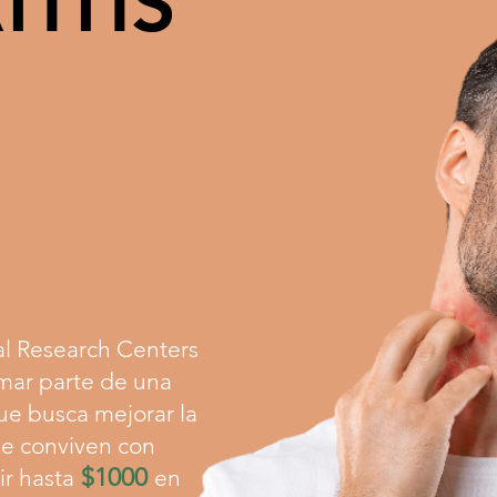
ITIS
a
l Research Centers
mar parte de una
ue busca mejorar la
ue conviven co
n
$1000
ir hasta
en