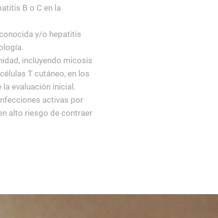
atitis B o C en la
 conocida y/o hepatitis
ología.
idad, incluyendo micosis
células T cutáneo, en los
la evaluación inicial.
infecciones activas por
n alto riesgo de contraer