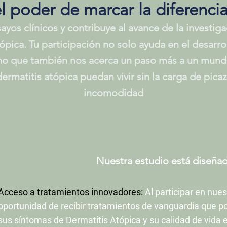
l poder de marcar la diferencia
ayos clínicos y contribuye al avance de la investiga
ópica. Tu participación no solo ayuda en el desarr
sino que también nos acerca un paso más a un mund
ermatitis atópica puedan vivir sin la carga de pica
incomodidad
Nuestra estudio está diseñad
Acceso a tratamientos innovadores:
Al participar en nues
oportunidad de recibir tratamientos de vanguardia que p
sus síntomas de Dermatitis Atópica y su calidad de vida 