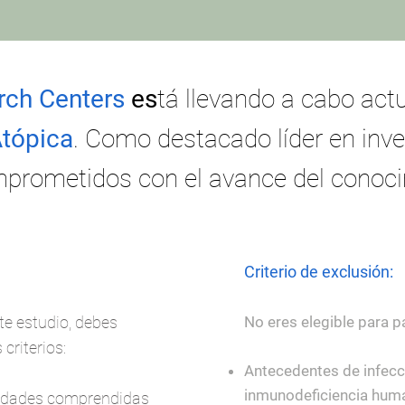
rch Centers
es
tá llevando a cabo act
Atópica
. Como destacado líder en inve
mprometidos con el avance del conoci
Criterio de exclusión:
te estudio, debes
No eres elegible para pa
criterios:
Antecedentes de infecci
inmunodeficiencia huma
edades comprendidas