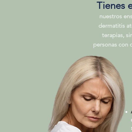
Tienes e
nuestros ens
dermatitis at
terapias, 
personas con d