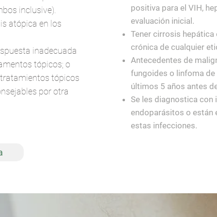
positiva para el VIH, hep
mbos inclusive).
evaluación inicial.
s atópica en los
Tener cirrosis hepática
crónica de cualquier eti
espuesta inadecuada
Antecedentes de malign
amentos tópicos; o
fungoides o linfoma de 
 tratamientos tópicos
últimos 5 años antes de 
sejables por otra
Se les diagnostica con 
endoparásitos o están e
estas infecciones.
a