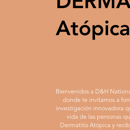
DERMAT
Atópic
Bienvenidos a D&H Nationa
donde te invitamos a for
investigación innovadora q
vida de las personas q
Dermatitis Atópica y recib