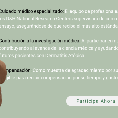
Cuidado médico especializado:
El equipo de profesionale
los D&H National Research Centers supervisará de cerca s
ensayo, asegurándose de que reciba el más alto estánda
Contribución a la investigación médica:
Al participar en n
contribuyendo al avance de la ciencia médica y ayudando 
futuros pacientes con Dermatitis Atópica.
Compensación:
Como muestra de agradecimiento por su p
elegible para recibir compensación por su tiempo y gasto
Participa Ahora