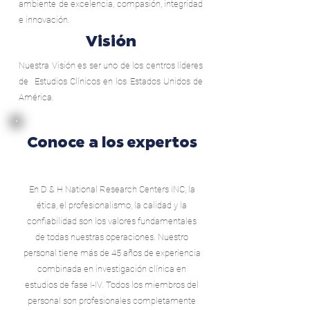
ambiente de excelencia, compasión, integridad
e innovación.
Visión
Nuestra Visión es ser uno de los centros líderes
de
Estudios Clínicos en los Estados Unidos de
América.
Conoce a los expertos
En D & H National Research Centers INC, la
ética, el profesionalismo, la calidad y la
confiabilidad son los valores fundamentales
de todas nuestras operaciones. Nuestro
personal tiene más de 45 años de experiencia
combinada en investigación clínica en
estudios de fase I-IV. Todos los miembros del
personal son profesionales completamente