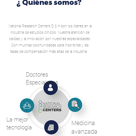
¿ Quiénes somos?
National Research Centers D & H son los líderes en la
industria de estudios clínicos. Nuestra atención de
calidad y la innovación son nuestras especialidades.
Con muchas oportunidades para inscribirse y las
tasas de compensación más altas de la industria,
D&H es el centro con el que quieres hacer equipo.
Doctores
Especialistas
La mejor
Medicina
tecnología
avanzada