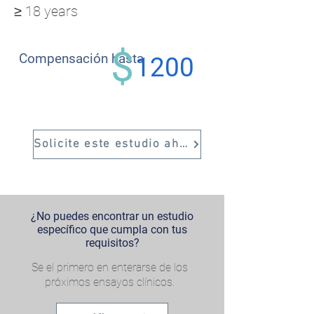
≥ 18 years
$
Compensación hasta
1200
Solicite este estudio ahora
¿No puedes encontrar un estudio
específico que cumpla con tus
requisitos?
Se el primero en enterarse de los
próximos ensayos clínicos.