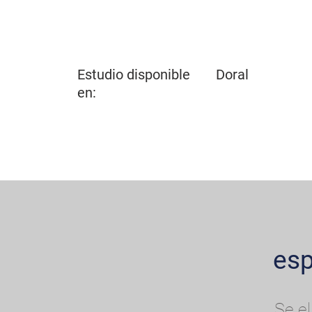
Estudio disponible
Doral
en:
esp
Se el