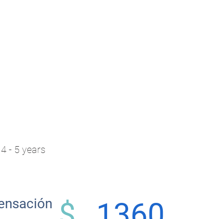
4 - 5 years
nsación
$
1360