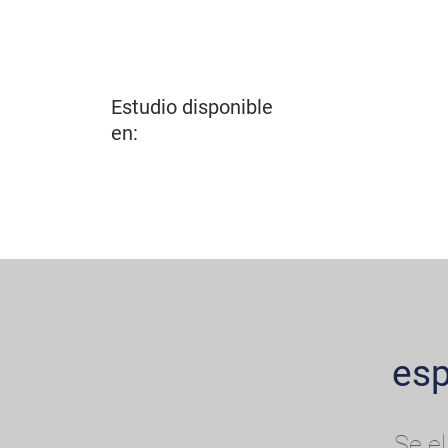
Estudio disponible
en:
esp
Se el