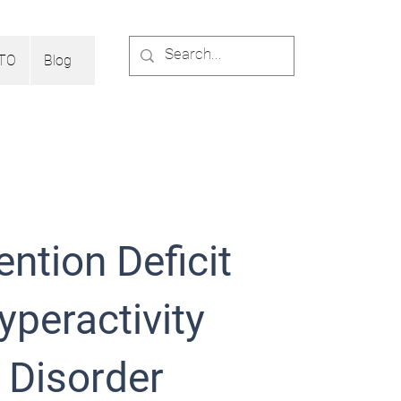
TO
Blog
ention Deficit
yperactivity
Disorder